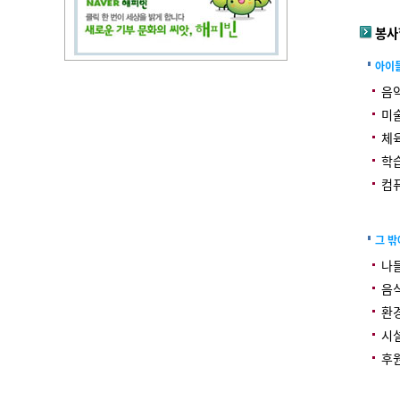
봉사
아이
음악
미술
체육
학습
컴
그 밖
나들
음식
환경
시설
후원