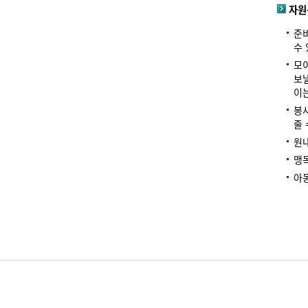
자원
준
수
모
보
이
봉
줄 
원
맹
아동