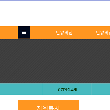
안양의집
안양의
안양의집소개
자원봉사